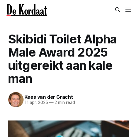
Skibidi Toilet Alpha
Male Award 2025
uitgereikt aan kale
man
Kees van der Gracht
11 apr. 2025
—
2 min read