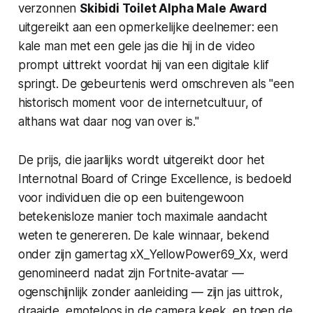
verzonnen
Skibidi Toilet Alpha Male Award
uitgereikt aan een opmerkelijke deelnemer: een
kale man met een gele jas die hij in de video
prompt uittrekt voordat hij van een digitale klif
springt. De gebeurtenis werd omschreven als "een
historisch moment voor de internetcultuur, of
althans wat daar nog van over is."
De prijs, die jaarlijks wordt uitgereikt door het
Internotnal Board of Cringe Excellence
, is bedoeld
voor individuen die op een buitengewoon
betekenisloze manier toch maximale aandacht
weten te genereren. De kale winnaar, bekend
onder zijn gamertag
xX_YellowPower69_Xx
, werd
genomineerd nadat zijn Fortnite-avatar —
ogenschijnlijk zonder aanleiding — zijn jas uittrok,
draaide, emoteloos in de camera keek, en toen de