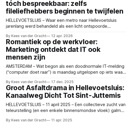
tóch bespreekbaar: zelfs
kunstwerk, dat eruitziet alsof een vergeten stuk damwand
na
fileliefhebbers beginnen te twijfelen
HELLEVOETSLUIS – Waar een metro naar Hellevoetsluis
jarenlang werd behandeld als een licht ontspoorde
gedachte uit een te ambitieuze PowerPoint, lijkt het plan nu
By Kees van der Gracht
12 apr. 2026
op het eiland toch langzaam aantrekkelijk te worden.
Romantiek op de werkvloer:
Verschillende partijen zouden voorzichtig erkennen dat
Marketing ontdekt dat IT ook
dagelijks met 14.000 auto’s aansluiten richting Rotterdam
misschien niet voor iedereen
mensen zijn
AMSTERDAM – Wat begon als een doodnormale IT-melding
(“computer doet raar”) is maandag uitgelopen op iets waar
HR nu ongemakkelijk van wordt: liefde. Op de
By Kees van der Gracht
17 dec. 2025
marketingafdeling – waar woorden als branding, synergie
Groot Asfaltdrama in Hellevoetsluis:
en even sparren vaker voorkomen dan werkende printers –
Kanaalweg Dicht Tot Sint-Juttemis
liep een “lijpe mooie vrouw” vast met haar computer. Het
apparaat weigerde
HELLEVOETSLUIS – 11 april 2025 – Een collectieve zucht van
teleurstelling (en een enkele binnensmondse vloek) galmde
vanochtend door Hellevoetsluis toen bleek dat de
By Kees van der Gracht
11 apr. 2025
veelbesproken heropening van de Kanaalweg niet
doorgaat. De reden? Er is verkeerd asfalt gebruikt. Jawel.