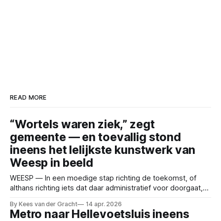
READ MORE
“Wortels waren ziek,” zegt
gemeente — en toevallig stond
ineens het lelijkste kunstwerk van
Weesp in beeld
WEESP — In een moedige stap richting de toekomst, of
althans richting iets dat daar administratief voor doorgaat,
heeft de gemeente besloten meerdere gezonde bomen te
By Kees van der Gracht
14 apr. 2026
verwijderen om ruimte te maken voor een groot
Metro naar Hellevoetsluis ineens
roestkleurig object met de tekst “Utrechtse Poort”. Het