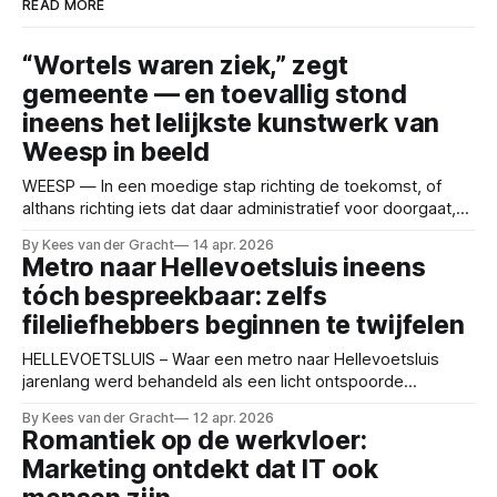
READ MORE
“Wortels waren ziek,” zegt
gemeente — en toevallig stond
ineens het lelijkste kunstwerk van
Weesp in beeld
WEESP — In een moedige stap richting de toekomst, of
althans richting iets dat daar administratief voor doorgaat,
heeft de gemeente besloten meerdere gezonde bomen te
By Kees van der Gracht
14 apr. 2026
verwijderen om ruimte te maken voor een groot
Metro naar Hellevoetsluis ineens
roestkleurig object met de tekst “Utrechtse Poort”. Het
tóch bespreekbaar: zelfs
kunstwerk, dat eruitziet alsof een vergeten stuk damwand
na
fileliefhebbers beginnen te twijfelen
HELLEVOETSLUIS – Waar een metro naar Hellevoetsluis
jarenlang werd behandeld als een licht ontspoorde
gedachte uit een te ambitieuze PowerPoint, lijkt het plan nu
By Kees van der Gracht
12 apr. 2026
op het eiland toch langzaam aantrekkelijk te worden.
Romantiek op de werkvloer:
Verschillende partijen zouden voorzichtig erkennen dat
Marketing ontdekt dat IT ook
dagelijks met 14.000 auto’s aansluiten richting Rotterdam
misschien niet voor iedereen