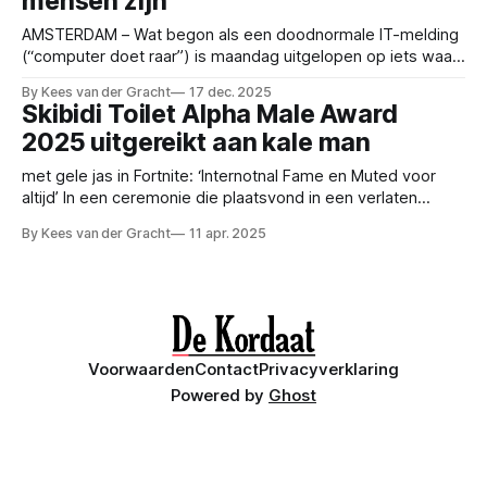
mensen zijn
AMSTERDAM – Wat begon als een doodnormale IT-melding
(“computer doet raar”) is maandag uitgelopen op iets waar
HR nu ongemakkelijk van wordt: liefde. Op de
By Kees van der Gracht
17 dec. 2025
marketingafdeling – waar woorden als branding, synergie
Skibidi Toilet Alpha Male Award
en even sparren vaker voorkomen dan werkende printers –
2025 uitgereikt aan kale man
liep een “lijpe mooie vrouw” vast met haar computer. Het
apparaat weigerde
met gele jas in Fortnite: ‘Internotnal Fame en Muted voor
altijd’ In een ceremonie die plaatsvond in een verlaten
serverruimte van een Fortnite Creative map, is
By Kees van der Gracht
11 apr. 2025
gisterenavond de prestigieuze en volledig verzonnen
Skibidi Toilet Alpha Male Award uitgereikt aan een
opmerkelijke deelnemer: een kale man met een gele jas die
Voorwaarden
Contact
Privacyverklaring
Powered by
Ghost